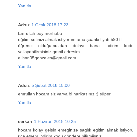
Yanıtla
Adsız
1 Ocak 2018 17:23
Emrullah bey merhaba
eğitim setinizi almak istiyorum ama şuanki fiyatı 590 tl
öğrenci olduğumuzdan dolayı bana indirim kodu
yollayabilirmisiniz gmail adresim
alihan05gonzales@gmail.com
Yanıtla
Adsız
5 Şubat 2018 15:00
emrullah hocam siz varya bi harikasınız :) süper
Yanıtla
serkan
1 Haziran 2018 10:25
hocam kolay gelsin emeginize saglık egitim almak istiyoru
rica etsem indirim kodu göndere bilirmiisniz