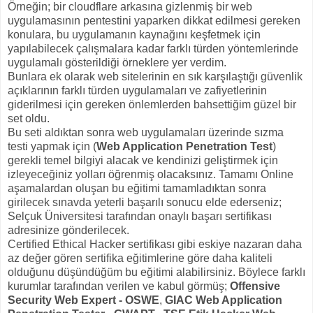
Örneğin; bir cloudflare arkasına gizlenmiş bir web
uygulamasının pentestini yaparken dikkat edilmesi gereken
konulara, bu uygulamanın kaynağını keşfetmek için
yapılabilecek çalışmalara kadar farklı türden yöntemlerinde
uygulamalı gösterildiği örneklere yer verdim.
Bunlara ek olarak web sitelerinin en sık karşılaştığı güvenlik
açıklarının farklı türden uygulamaları ve zafiyetlerinin
giderilmesi için gereken önlemlerden bahsettiğim güzel bir
set oldu.
Bu seti aldıktan sonra web uygulamaları üzerinde sızma
testi yapmak için (
Web Application Penetration Test
)
gerekli temel bilgiyi alacak ve kendinizi geliştirmek için
izleyeceğiniz yolları öğrenmiş olacaksınız. Tamamı Online
aşamalardan oluşan bu eğitimi tamamladıktan sonra
girilecek sınavda yeterli başarılı sonucu elde ederseniz;
Selçuk Üniversitesi tarafından onaylı başarı sertifikası
adresinize gönderilecek.
Certified Ethical Hacker sertifikası gibi eskiye nazaran daha
az değer gören sertifika eğitimlerine göre daha kaliteli
olduğunu düşündüğüm bu eğitimi alabilirsiniz. Böylece farklı
kurumlar tarafından verilen ve kabul görmüş;
Offensive
Security Web Expert - OSWE
,
GIAC Web Application