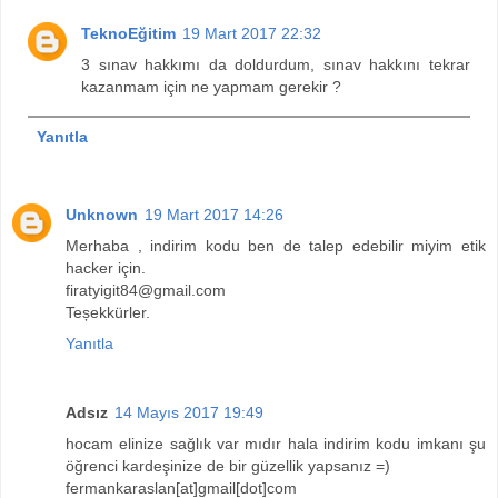
TeknoEğitim
19 Mart 2017 22:32
3 sınav hakkımı da doldurdum, sınav hakkını tekrar
kazanmam için ne yapmam gerekir ?
Yanıtla
Unknown
19 Mart 2017 14:26
Merhaba , indirim kodu ben de talep edebilir miyim etik
hacker için.
firatyigit84@gmail.com
Teșekkürler.
Yanıtla
Adsız
14 Mayıs 2017 19:49
hocam elinize sağlık var mıdır hala indirim kodu imkanı şu
öğrenci kardeşinize de bir güzellik yapsanız =)
fermankaraslan[at]gmail[dot]com