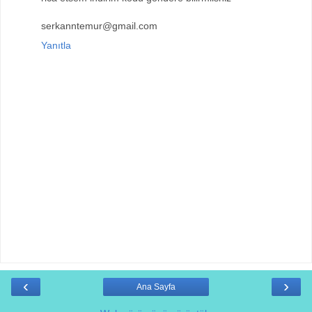
serkanntemur@gmail.com
Yanıtla
‹
›
Ana Sayfa